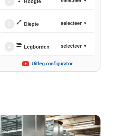
selecteer
2
Hoogte
selecteer
3
Diepte
selecteer
4
Legborden
Uitleg configurator