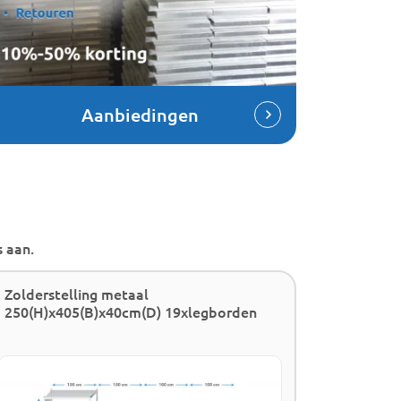
Aanbiedingen
 aan.
Zolderstelling metaal
Wandkas
250(H)x405(B)x40cm(D) 19xlegborden
Eyecatc
als boek
woonkame