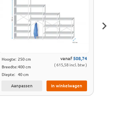
vanaf
508,74
Hoogte:
250 cm
Hoogte:
( 615,58 incl. btw )
Breedte:
400 cm
Breedte:
Diepte:
40 cm
Diepte:
Aanpassen
In winkelwagen
Aan