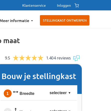
Klantenservice
Inloggen
Meer informatie
STELLINGKAST ONTWERPEN
p maat
9.5
1.404 reviews
Bouw je stellingkast
selecteer
1
Breedte