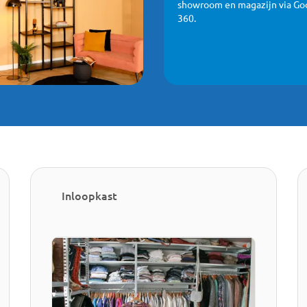
showroom en magazijn via Go
360.
Inloopkast