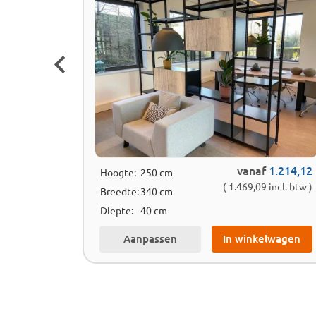
af
685,74
vanaf
1.214,12
incl. btw )
Hoogte:
250 cm
( 1.469,09 incl. btw )
Breedte:
340 cm
Diepte:
40 cm
lwagen
Aanpassen
In winkelwagen