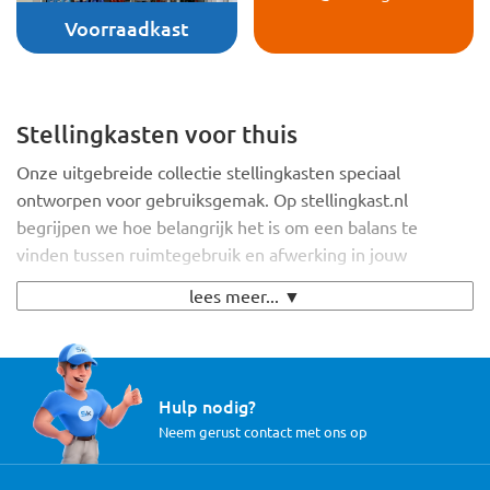
Voorraadkast
Stellingkasten voor thuis
Onze uitgebreide collectie stellingkasten speciaal
ontworpen voor gebruiksgemak. Op stellingkast.nl
begrijpen we hoe belangrijk het is om een balans te
vinden tussen ruimtegebruik en afwerking in jouw
woonruimte. Daarom bieden we een ruim assortiment aan
lees meer... ▼
stellingkasten die niet alleen praktisch zijn, maar ook
naadloos aansluiten bij jouw interieur.
Waarom kiezen voor Stellingkast.nl?
Hulp nodig?
• Maatwerk: Configureer je stellingkast in vier eenvoudige
Neem gerust contact met ons op
stappen.
• Snelle Levering: Binnen 2 werkdagen in huis.