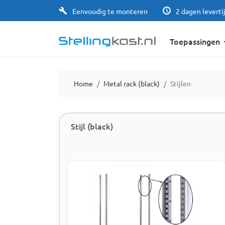
Eenvoudig te monteren
2 dagen leverti
Toepassingen
Home
Metal rack (black)
Stijlen
Stijl (black)