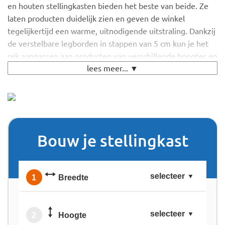
en houten stellingkasten bieden het beste van beide. Ze
laten producten duidelijk zien en geven de winkel
tegelijkertijd een warme, uitnodigende uitstraling. Dankzij
de verstelbare legborden in stappen van 5 cm kun je het
rek aanpassen aan producten van verschillende hoogtes en
lees meer... ▼
formaten.
Van kleding en accessoires tot boeken en woondecoratie –
alles kan overzichtelijk worden gepresenteerd. Het
draagvermogen van 50 kg per plank maakt het mogelijk
om ook zwaardere artikelen te tonen. De open constructie
Bouw je stellingkast
zorgt voor een ruimtelijk gevoel, zelfs in kleinere
winkelruimtes. Het lichte gewicht maakt het makkelijk om
de indeling te veranderen bij nieuwe collecties of
seizoenswissels. Houten stellingkasten passen bij
selecteer
1
Breedte
uiteenlopende winkelstijlen, van modern minimalistisch
tot landelijk en vintage.
selecteer
2
Hoogte
Ze zijn eenvoudig te monteren en te combineren tot